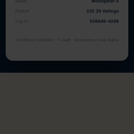
Besök
Mobilgatan 8
Postort
235 39 Vellinge
Org.nr
556849-4289
Certifierad installatör · F-skatt · Verksamma i hela Skåne
HÖR AV DIG