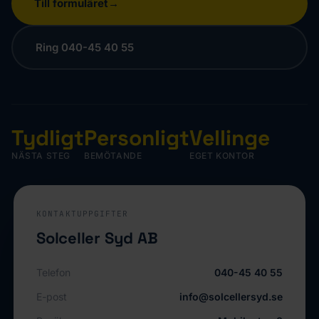
Till formuläret
Ring 040-45 40 55
Tydligt
Personligt
Vellinge
NÄSTA STEG
BEMÖTANDE
EGET KONTOR
KONTAKTUPPGIFTER
Solceller Syd AB
Telefon
040-45 40 55
E-post
info@solcellersyd.se