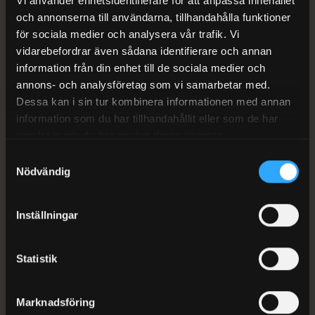
Vi använder enhetsidentifierare för att anpassa innehållet
Vi börjar med rätt frågor, går igenom
och annonserna till användarna, tillhandahålla funktioner
förutsättningarna och återkommer med ett
för sociala medier och analysera vår trafik. Vi
underlag som går att ta ställning till.
vidarebefordrar även sådana identifierare och annan
information från din enhet till de sociala medier och
annons- och analysföretag som vi samarbetar med.
Dessa kan i sin tur kombinera informationen med annan
information som du har tillhandahållit eller som de har
samlat in när du har använt deras tjänster.
01
02
03
Samtyckesval
Nödvändig
Berätta
Vi
Du
om
går
får
Inställningar
behovet
igenom
nästa
förutsättningarna
steg
Skicka
Statistik
kontaktuppgifter
Vi
Du får
och
tittar
veta
Marknadsföring
välj
på
vilket