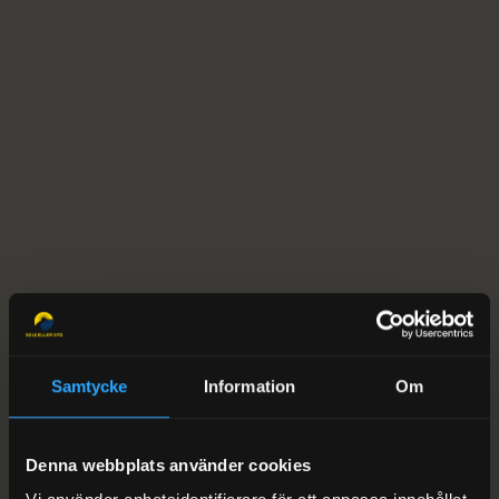
telefonnummer
så återkommer
vi.
Samtycke
Information
Om
SÅ FUNGERAR DET
Från förfrågan till ett tydligt nästa steg
Denna webbplats använder cookies