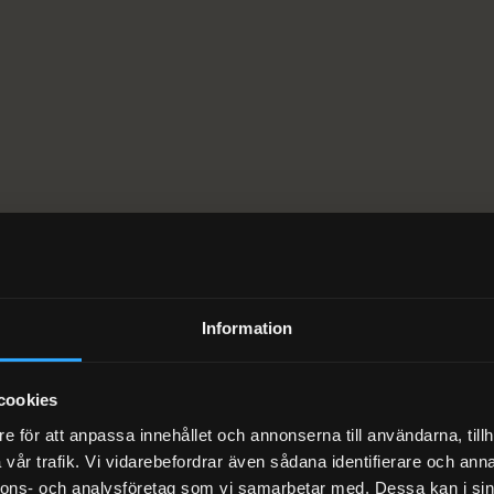
Solenergi hela vägen
am tar hand om projekten från projektering till drift
02
Takbyte
Byte av tak i samband med solcellsprojekt — med
Information
vår bakgrund i byggbranschen.
cookies
e för att anpassa innehållet och annonserna till användarna, tillh
vår trafik. Vi vidarebefordrar även sådana identifierare och anna
nnons- och analysföretag som vi samarbetar med. Dessa kan i sin