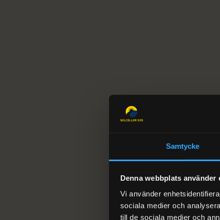
Vårt te
01
Solcellsmontering
Montering av solpaneler på tak och mark för villa,
Samtycke
BRF, företag och lantbruk.
Denna webbplats använder 
Vi använder enhetsidentifierar
sociala medier och analysera 
till de sociala medier och a