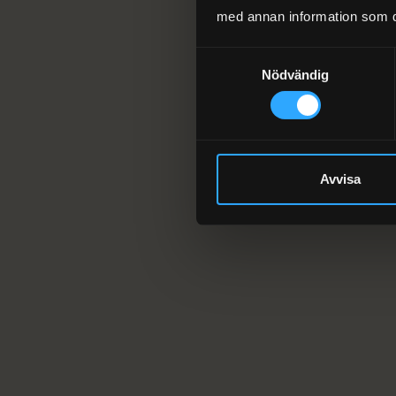
med annan information som du 
Samtyckesval
Nödvändig
Avvisa
Ett lite
VD
Sebastian Andersson