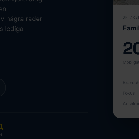
en
iv några rader
OM ARB
Famil
s lediga
2
Mobilgat
Bransc
Fokus
Ansöka
A
N