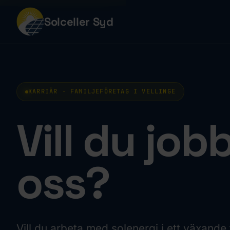
Solceller Syd
KARRIÄR · FAMILJEFÖRETAG I VELLINGE
Vill du job
oss?
Vill du arbeta med solenergi i ett växande