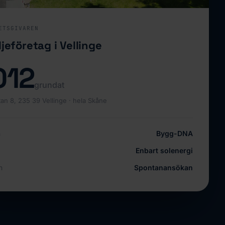
ETSGIVAREN
jeföretag i Vellinge
012
grundat
an 8, 235 39 Vellinge · hela Skåne
h
Bygg-DNA
Enbart solenergi
n
Spontanansökan