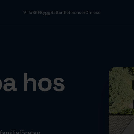
Villa
BRF
Bygg
Batteri
Referenser
Om oss
ba hos
 familjeföretag