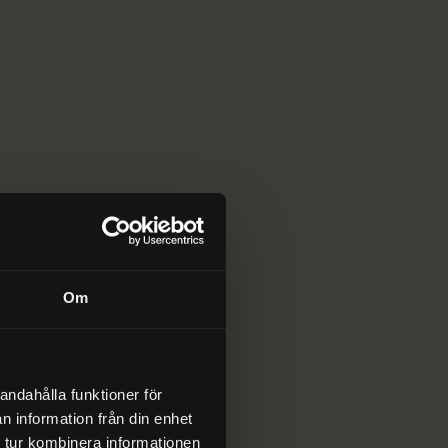
tagning.
03
Installationer
Installation och drifttagning av kompletta solcells-
Om
och batterisystem.
andahålla funktioner för
n information från din enhet
 tur kombinera informationen