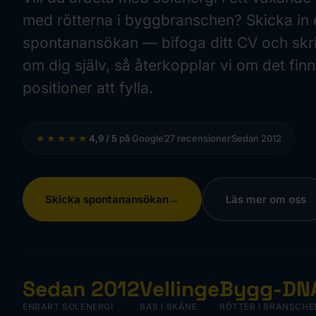
med rötterna i byggbranschen? Skicka in 
spontanansökan — bifoga ditt CV och skr
om dig själv, så återkopplar vi om det finn
positioner att fylla.
★★★★★
4,9 / 5
på Google
27 recensioner
Sedan 2012
Skicka spontanansökan
Läs mer om oss
Sedan 2012
Vellinge
Bygg-DN
ENBART SOLENERGI
BAS I SKÅNE
RÖTTER I BRANSCHE