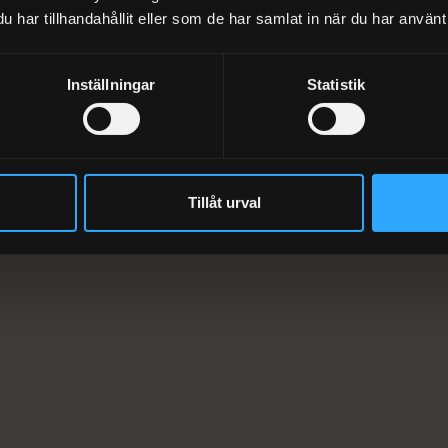
har tillhandahållit eller som de har samlat in när du har använt 
Inställningar
Statistik
TEAMET
Tillåt urval
Några av oss du möter
t, erfaret team som tar hela vägen från projektering ti
PROJEKTLEDARE
Christoffer Dinnetz