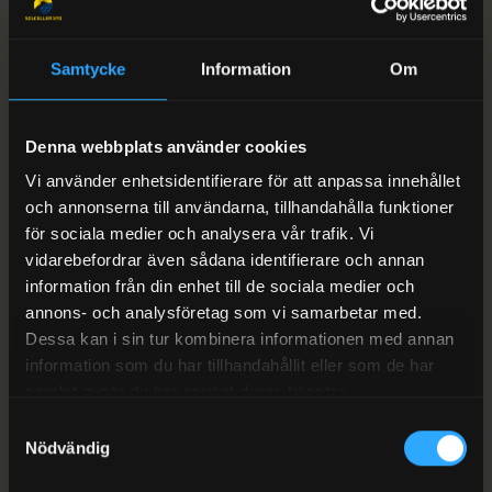
09
Solparker
Samtycke
Information
Om
Markförlagda anläggningar när taket inte räcker
till — helhet från planering till drift.
Denna webbplats använder cookies
Vi använder enhetsidentifierare för att anpassa innehållet
Läs mer
och annonserna till användarna, tillhandahålla funktioner
för sociala medier och analysera vår trafik. Vi
vidarebefordrar även sådana identifierare och annan
information från din enhet till de sociala medier och
annons- och analysföretag som vi samarbetar med.
Dessa kan i sin tur kombinera informationen med annan
information som du har tillhandahållit eller som de har
samlat in när du har använt deras tjänster.
Samtyckesval
Nödvändig