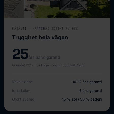
GARANTI — HANTERAS DIREKT AV OSS
Trygghet hela vägen
25
års panelgaranti
Grundat 2012 · Vellinge · org.nr 556849-4289
Växelriktare
10–12 års garanti
Installation
5 års garanti
Grönt avdrag
15 % sol / 50 % batteri