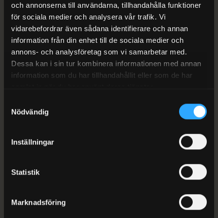
och annonserna till användarna, tillhandahålla funktioner
Priset per panel ligger generellt mellan 4 000
för sociala medier och analysera vår trafik. Vi
vidarebefordrar även sådana identifierare och annan
och 5 000 kronor. Ytterligare kostnader kan
information från din enhet till de sociala medier och
tillkomma för markarbeten som grävning och
annons- och analysföretag som vi samarbetar med.
kabeldragning.
Dessa kan i sin tur kombinera informationen med annan
information som du har tillhandahållit eller som de har
Pris beror på anläggningens storlek och plats
samlat in när du har använt deras tjänster.
Markarbeten (grävning, kabeldragning) tillkommer
Samtyckesval
Material från etablerade svenska leverantörer
Nödvändig
Inställningar
Begär prisuppgift
Statistik
Marknadsföring
INSTALLATIONSPROCESS