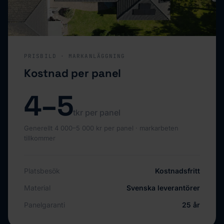
PRISBILD · MARKANLÄGGNING
Kostnad per panel
4–5
tkr per panel
Generellt 4 000–5 000 kr per panel · markarbeten
tillkommer
Platsbesök
Kostnadsfritt
Material
Svenska leverantörer
Panelgaranti
25 år