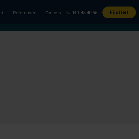
ri
Referenser
Om oss
Få offert
📞 040-45 40 55