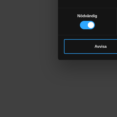
Samtyckesval
Nödvändig
Avvisa