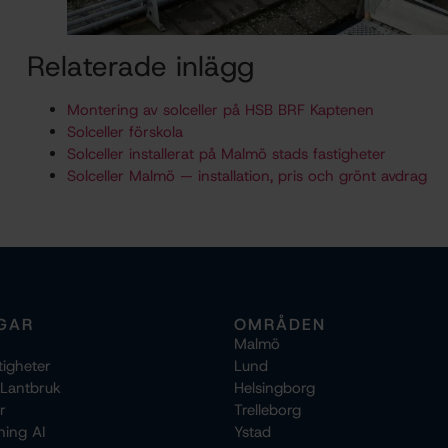
Relaterade inlägg
Montering av solceller på HSB BRF Kaptenen
Solceller förskola
Solceller installerat på Malmö stads fastigheter
Solceller Malmö — installation, pris och grönt avdrag
GAR
OMRÅDEN
Malmö
tigheter
Lund
 Lantbruk
Helsingborg
r
Trelleborg
ning AI
Ystad