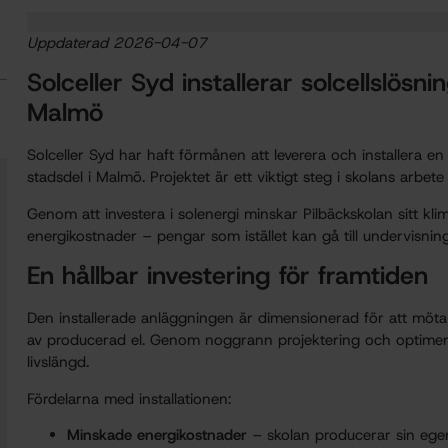
Uppdaterad 2026-04-07
Solceller Syd installerar solcellslösni
Malmö
Solceller Syd har haft förmånen att leverera och installera en
stadsdel i Malmö. Projektet är ett viktigt steg i skolans arbe
Genom att investera i solenergi minskar Pilbäckskolan sitt kli
energikostnader – pengar som istället kan gå till undervisning
En hållbar investering för framtiden
Den installerade anläggningen är dimensionerad för att mö
av producerad el. Genom noggrann projektering och optimera
livslängd.
Fördelarna med installationen:
Minskade energikostnader
– skolan producerar sin egen