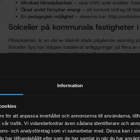
Minskad klimatpåverkan
– varje kWh solel ersätter fossi
Ökad andel förnybar energi
– ett konkret bidrag till M
En pedagogisk möjlighet
– eleverna kan följa produktion
Solceller på kommunala fastigheter 
Pilbäckskolan är en del av Malmö stads pågående satsning p
Solceller Syd har tidigare installerat anläggningar på flera av
(63,64 kWp) och Herdinnans förskola. Dessa projekt visar a
förutsättningar för solel.
Trygg och kvalitetssäkrad leverans
Information
Solceller Syd har sedan 2012 levererat solcellslösningar till s
lantbruk i hela Skåne. Med över 500 genomförda installatione
komplexa projekt på offentliga byggnader – från upphandling o
cookies
Vill ni veta hur solceller kan skapa värde för er fastighet?
Kon
e för att anpassa innehållet och annonserna till användarna, tillh
vår trafik. Vi vidarebefordrar även sådana identifierare och anna
nnons- och analysföretag som vi samarbetar med. Dessa kan i sin
har tillhandahållit eller som de har samlat in när du har använt 