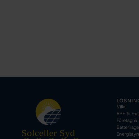
LÖSNIN
Villa
BRF & Fas
Företag &
Batterilage
Energistyr