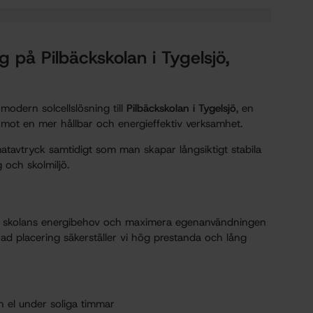
ng på Pilbäckskolan i Tygelsjö,
 modern solcellslösning till
Pilbäckskolan i Tygelsjö
, en
te mot en mer hållbar och energieffektiv verksamhet.
matavtryck samtidigt som man skapar långsiktigt stabila
 och skolmiljö.
ta skolans energibehov och maximera egenanvändningen
d placering säkerställer vi hög prestanda och lång
 el under soliga timmar