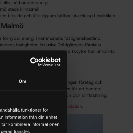
l eller nätbunden energi
almö stads klimatmål
en i realtid och lära sig om hållbar utveckling i praktiken
i Malmö
å förnybar energi i kommunens fastighetsbestånd.
 stadens fastigheter, inklusive Trädgårdens förskola
tt kommunala fastigheter med stora takytor har utmärkta
Om
kolor, förskolor, bostadsrättsföreningar, företag och
r har vi den erfarenhet som krävs för att hantera
ch dimensionering till installation och driftsättning.
takta oss för en kostnadsfri konsultation.
andahålla funktioner för
n information från din enhet
 tur kombinera informationen
deras tjänster.